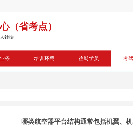
心（省考点）
，人社技
业
务
培
训
环
境
往
期
学
员
考
哪类航空器平台结构通常包括机翼、机