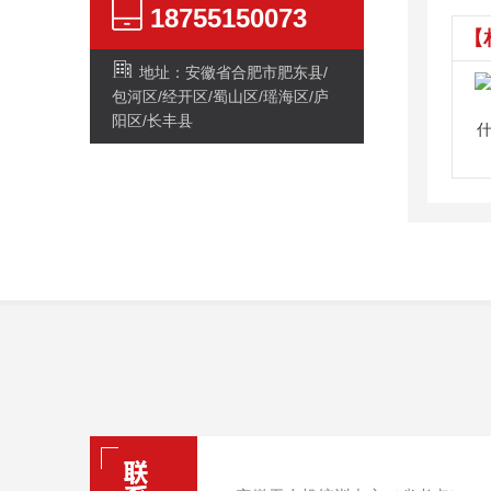
18755150073
【
地址：安徽省合肥市肥东县/
包河区/经开区/蜀山区/瑶海区/庐
阳区/长丰县