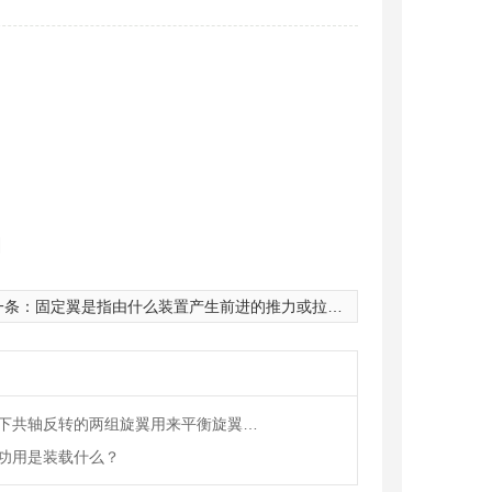
图
一条：
固定翼是指由什么装置产生前进的推力或拉力由机体上固定的机翼产生升力，在大气层内飞行的航空器？
什么采用上下共轴反转的两组旋翼用来平衡旋翼反扭矩？
功用是装载什么？