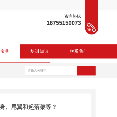
咨询热线
18755150073
驾
宝
典
培
训
知
识
联
系
我
们
身、尾翼和起落架等？