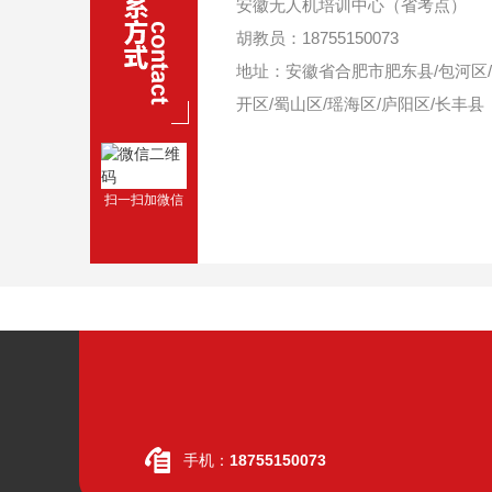
安徽无人机培训中心（省考点）
胡教员：18755150073
地址：安徽省合肥市肥东县/包河区
开区/蜀山区/瑶海区/庐阳区/长丰县
扫一扫加微信
手机：
18755150073